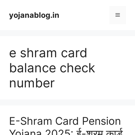
yojanablog.in
e shram card
balance check
number
E-Shram Card Pension
Yojana 2025: ई-श्रम कार्ड