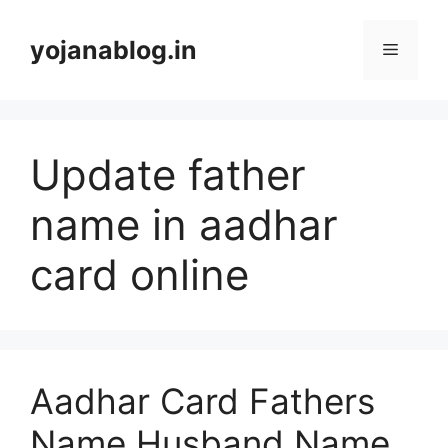
yojanablog.in
Update father
name in aadhar
card online
Aadhar Card Fathers
Name Husband Name