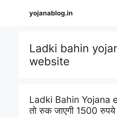
yojanablog.in
Ladki bahin yojan
website
Ladki Bahin Yojana 
तो रुक जाएगी 1500 रुपये की