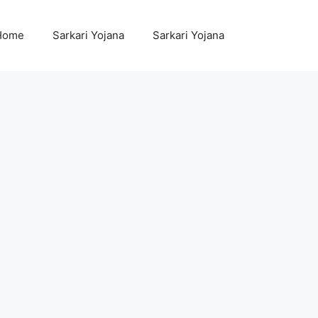
Home
Sarkari Yojana
Sarkari Yojana