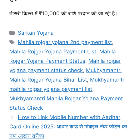
तीसरी किस्त में ₹10,000 की राशि प्रदान की जा रही है।
Sarkari Yojana
Mahila rojgar yojana 2nd payment list
,
Mahila Rojgar Yojana Payment List
,
Mahila
Rojgar Yojana Payment Status
,
Mahila rojgar
yojana payment status check
,
Mukhyamantri
Mahila Rojgar Yojana Bihar List
,
Mukhyamantri
mahila rojgar yojana payment list
,
Mukhyamantri Mahila Rojgar Yojana Payment
Status Check
How to Link Mobile Number with Aadhar
Card Online 2025: आधार कार्ड से मोबाइल नंबर जोड़ने का
नया आसान तरीका